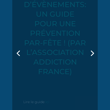
ON POUR LES
FEUX À L’AIR
LIBRE
Voici le nouvel arrêté préfectoral
réglementant l’emploi du feu à l’air
libre dans le département de
l’Ariège, qui annule et remplace
celui du 21 mai 2019, portant sur
l’emploi du feu au sein d’espaces
combustibles.
Voir le document